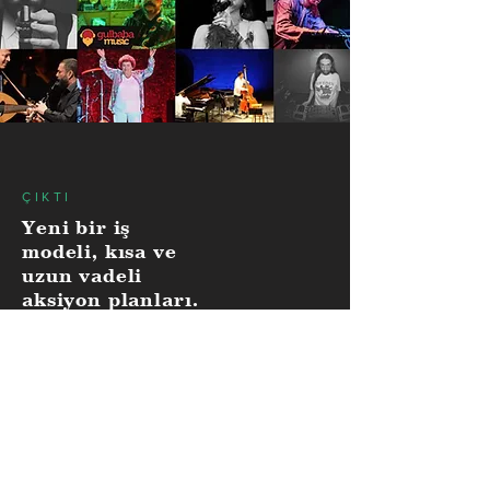
ÇIKTI
Yeni bir iş
modeli, kısa ve
uzun vadeli
aksiyon planları.
ETKİ
Gülbaba Müzik
global bir
yatırımcıdan
yatırım aldı.