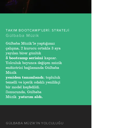
TAKIM BOOTCAMP’LERİ: STRATEJİ
Gülbaba Müzik
Gülbaba Müzik’le yaptığımız
çalışma, 2 kurucu ortakla 3 aya
yayılan birer günlük
5 bootcamp serisini
kapsar.
Yolculuk boyunca değişen müzik
endüstrisi bağlamında Gülbaba
Müzik
yeniden tanımlandı
; topluluk
temelli ve içerik odaklı yenilikçi
bir model keşfedildi.
Sonucunda, Gülbaba
Müzik
yatırım aldı.
GÜLBABA MÜZİK’İN YOLCULUĞU