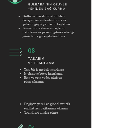
GÜLBABA’NIN ÖZÜYLE
YENİDEN BAĞ KURMA
Gülbaba olarak biriktirdikleri
deneyimleri anlamlandırma ve
şirketin güçlü yanlarını keşfetme
Kurucu ortakların amaçlarını
hatırlama ve şirketin gitmek istediği
yönü buna göre şekillendirme
03
TASARIM
VE PLANLAMA
Yeni bir iş modeli tasarlama
İş planı ve bütçe hazırlama
Kısa ve orta vadeli aksiyon
planı çıkarma
Değişen yerel ve global müzik
endüstrisi bağlamını okuma
Trendleri analiz etme
04