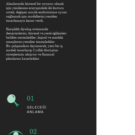
Alanlarında küresel bir oyuncu olmak
için yenilenme arayışındaki iki kurucu
ortak, değişen müzik endüstrisine uyum
sağlamak için modellerini yeniden
tasarlamaya karar verdi.
Karşılıklı diyalog ortamında
deneyimlerini, küresel ve yerel eğilimleri
birlikte sentezlediler; kişisel ve mesleki
amaçlarını yeniden tanımladılar.
Bu çalışmalara dayanarak, yeni bir iş
modeli tasarlayıp 2 yıllık dönüşüm
süreçlerinin aksiyon ve finansal
planlarını hazırladılar.
01
GELECEĞİ
ANLAMA
02